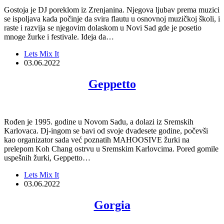
Gostoja je DJ poreklom iz Zrenjanina. Njegova ljubav prema muzici
se ispoljava kada počinje da svira flautu u osnovnoj muzičkoj školi, i
raste i razvija se njegovim dolaskom u Novi Sad gde je posetio
mnoge žurke i festivale. Ideja da…
Lets Mix It
03.06.2022
Geppetto
Rođen je 1995. godine u Novom Sadu, a dolazi iz Sremskih
Karlovaca. Dj-ingom se bavi od svoje dvadesete godine, počevši
kao organizator sada već poznatih MAHOOSIVE žurki na
prelepom Koh Chang ostrvu u Sremskim Karlovcima. Pored gomile
uspešnih žurki, Geppetto…
Lets Mix It
03.06.2022
Gorgia