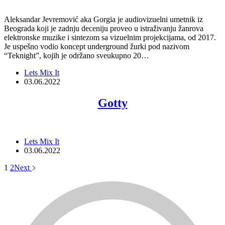
Aleksandar Jevremović aka Gorgia je audiovizuelni umetnik iz
Beograda koji je zadnju deceniju proveo u istraživanju žanrova
elektronske muzike i sintezom sa vizuelnim projekcijama, od 2017.
Je uspešno vodio koncept underground žurki pod nazivom
“Teknight”, kojih je održano sveukupno 20…
Lets Mix It
03.06.2022
Gotty
Lets Mix It
03.06.2022
1
2
Next