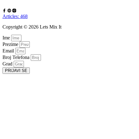
Articles: 468
Copyright © 2026 Lets Mix It
Ime
Prezime
Email
Broj Telefona
Grad
PRIJAVI SE