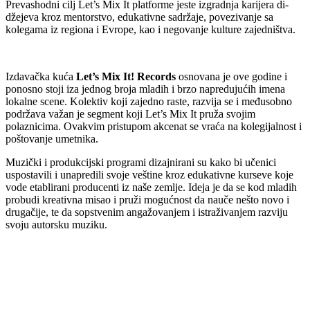
Prevashodni cilj Let’s Mix It platforme jeste izgradnja karijera di-
džejeva kroz mentorstvo, edukativne sadržaje, povezivanje sa
kolegama iz regiona i Evrope, kao i negovanje kulture zajedništva.
Izdavačka kuća
Let’s Mix It! Records
osnovana je ove godine i
ponosno stoji iza jednog broja mladih i brzo napredujućih imena
lokalne scene. Kolektiv koji zajedno raste, razvija se i međusobno
podržava važan je segment koji Let’s Mix It pruža svojim
polaznicima. Ovakvim pristupom akcenat se vraća na kolegijalnost i
poštovanje umetnika.
Muzički i produkcijski programi dizajnirani su kako bi učenici
uspostavili i unapredili svoje veštine kroz edukativne kurseve koje
vode etablirani producenti iz naše zemlje. Ideja je da se kod mladih
probudi kreativna misao i pruži mogućnost da nauče nešto novo i
drugačije, te da sopstvenim angažovanjem i istraživanjem razviju
svoju autorsku muziku.