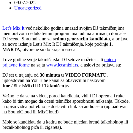
09.07.2025
Uncategorized
Let’s Mix It
već nekoliko godina unazad svojim DJ takmičenjima,
mentorstvom i edukativnim programima radi na afirmaciji domaće
DJ scene. Spremni smo za
sedmu generaciju kandidata
, a prijave
za novo izdanje Let’s Mix It DJ takmičenja, koje počinje
1.
MARTA
, otvorene su do kraja meseca.
I ove godine svoje takmičarske DJ setove možete slati
putem
prijavne forme
na sajtu
www.letsmixit.rs
, a uslovi za prijavu su:
DJ set u trajanju od
30 minuta u VIDEO FORMATU
,
uploadovan na YouTube kanal sa obaveznim naslovom:
Ime / #LetsMixIt DJ Takmičenje.
Važno je da se na videu, pored kandidata, vidi i DJ oprema i ruke,
kako bi tim mogao da oceni tehničke sposobnosti miksanja. Takođe,
u opisu videa potrebno je dostaviti i link ka audio setu (uploadovan
na SoundCloud ili MixCloud).
Mole se kandidati da u kadru ne bude nijedan brend (alkoholnog ili
bezalkoholnog pića ili cigareta).