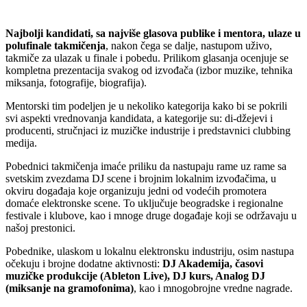
Najbolji kandidati, sa najviše glasova publike i mentora, ulaze u
polufinale takmičenja
, nakon čega se dalje, nastupom uživo,
takmiče za ulazak u finale i pobedu. Prilikom glasanja ocenjuje se
kompletna prezentacija svakog od izvođača (izbor muzike, tehnika
miksanja, fotografije, biografija).
Mentorski tim podeljen je u nekoliko kategorija kako bi se pokrili
svi aspekti vrednovanja kandidata, a kategorije su: di-džejevi i
producenti, stručnjaci iz muzičke industrije i predstavnici clubbing
medija.
Pobednici takmičenja imaće priliku da nastupaju rame uz rame sa
svetskim zvezdama DJ scene i brojnim lokalnim izvođačima, u
okviru događaja koje organizuju jedni od vodećih promotera
domaće elektronske scene. To uključuje beogradske i regionalne
festivale i klubove, kao i mnoge druge događaje koji se održavaju u
našoj prestonici.
Pobednike, ulaskom u lokalnu elektronsku industriju, osim nastupa
očekuju i brojne dodatne aktivnosti:
DJ Akademija, časovi
muzičke produkcije (Ableton Live), DJ kurs, Analog DJ
(miksanje na gramofonima)
, kao i mnogobrojne vredne nagrade.