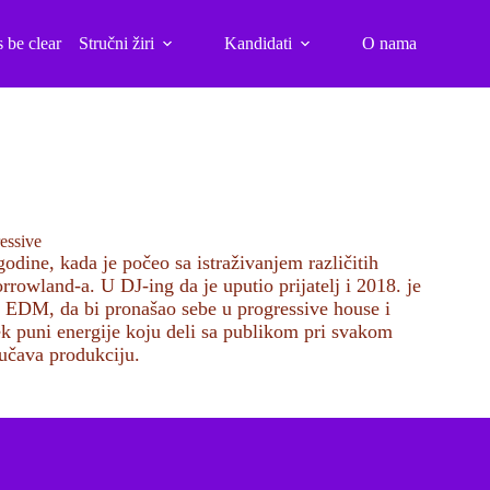
s be clear
Stručni žiri
Kandidati
O nama
essive
odine, kada je počeo sa istraživanjem različitih
owland-a. U DJ-ing da je uputio prijatelj i 2018. je
o EDM, da bi pronašao sebe u progressive house i
 puni energije koju deli sa publikom pri svakom
oučava produkciju.