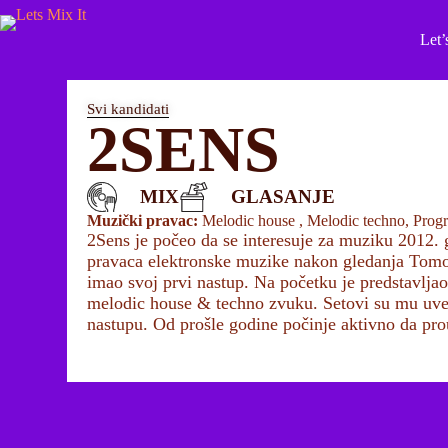
Let’
Svi kandidati
2SENS
MIX
GLASANJE
Muzički pravac:
Melodic house , Melodic techno, Progr
2Sens je počeo da se interesuje za muziku 2012. g
pravaca elektronske muzike nakon gledanja Tomorr
imao svoj prvi nastup. Na početku je predstavlja
melodic house & techno zvuku. Setovi su mu uvek
nastupu. Od prošle godine počinje aktivno da pr