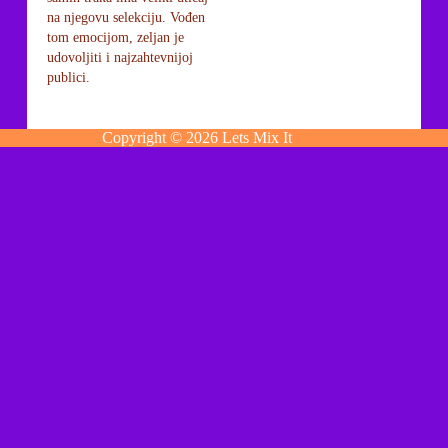
na njegovu selekciju. Vođen
tom emocijom, zeljan je
udovoljiti i najzahtevnijoj
publici.
Copyright © 2026 Lets Mix It