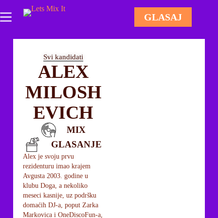
GLASAJ
Svi kandidati
ALEX
MILOSH
EVICH
MIX
GLASANJE
Alex je svoju prvu
rezidenturu imao krajem
Avgusta 2003. godine u
klubu Doga, a nekoliko
meseci kasnije, uz podršku
domaćih DJ-a, poput Zarka
Markovica i OneDiscoFun-a,