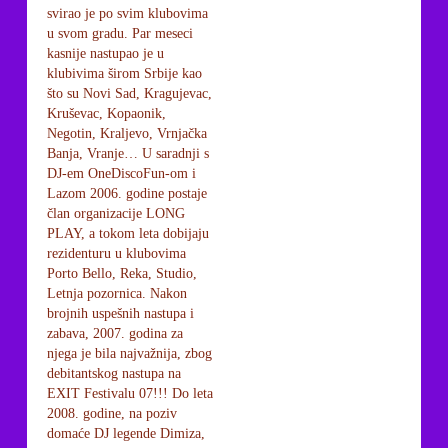
svirao je po svim klubovima
u svom gradu. Par meseci
kasnije nastupao je u
klubivima širom Srbije kao
što su Novi Sad, Kragujevac,
Kruševac, Kopaonik,
Negotin, Kraljevo, Vrnjačka
Banja, Vranje… U saradnji s
DJ-em OneDiscoFun-om i
Lazom 2006. godine postaje
član organizacije LONG
PLAY, a tokom leta dobijaju
rezidenturu u klubovima
Porto Bello, Reka, Studio,
Letnja pozornica. Nakon
brojnih uspešnih nastupa i
zabava, 2007. godina za
njega je bila najvažnija, zbog
debitantskog nastupa na
EXIT Festivalu 07!!! Do leta
2008. godine, na poziv
domaće DJ legende Dimiza,