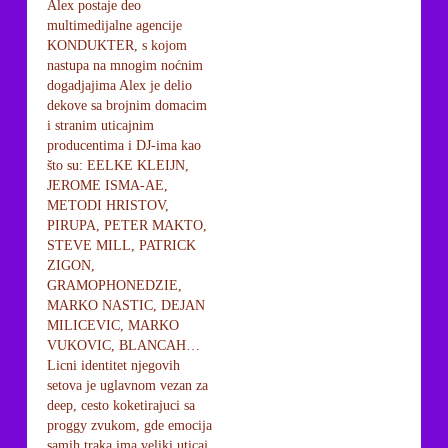
Alex postaje deo
multimedijalne agencije
KONDUKTER, s kojom
nastupa na mnogim noćnim
dogadjajima Alex je delio
dekove sa brojnim domacim
i stranim uticajnim
producentima i DJ-ima kao
što su: EELKE KLEIJN,
JEROME ISMA-AE,
METODI HRISTOV,
PIRUPA, PETER MAKTO,
STEVE MILL, PATRICK
ZIGON,
GRAMOPHONEDZIE,
MARKO NASTIC, DEJAN
MILICEVIC, MARKO
VUKOVIC, BLANCAH…
Licni identitet njegovih
setova je uglavnom vezan za
deep, cesto koketirajuci sa
proggy zvukom, gde emocija
samih traka ima veliki uticaj