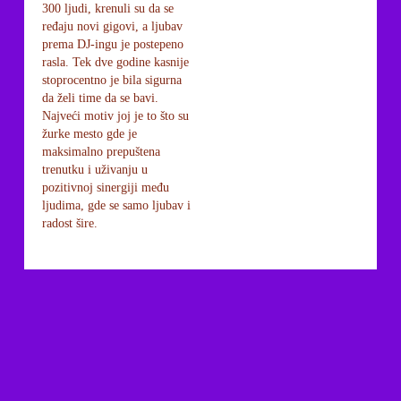
300 ljudi, krenuli su da se
ređaju novi gigovi, a ljubav
prema DJ-ingu je postepeno
rasla. Tek dve godine kasnije
stoprocentno je bila sigurna
da želi time da se bavi.
Najveći motiv joj je to što su
žurke mesto gde je
maksimalno prepuštena
trenutku i uživanju u
pozitivnoj sinergiji među
ljudima, gde se samo ljubav i
radost šire.