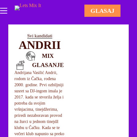
GLASAJ
Svi kandidati
ANDRII
MIX
GLASANJE
Andrijana Vasilić Andrii,
rodom iz Čačka, rođena
2000. godine. Prvi ozbiljniji
susret sa DJ-ingom imala je
2017. kada se stvorila želja i
potreba da svojim
vršnjacima, tinejdžerima,
priredi nezaboravan provod
na žurci u jednom tinejdž
klubu u Čačku. Kada se te
večeri klub napunio sa preko