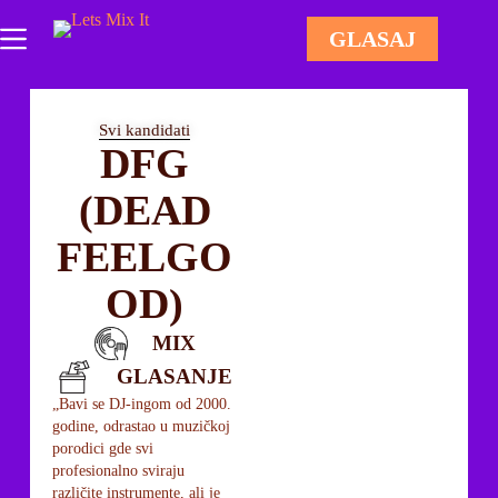
GLASAJ
Svi kandidati
DFG
(DEAD
FEELGO
OD)
MIX
GLASANJE
„Bavi se DJ-ingom od 2000.
godine, odrastao u muzičkoj
porodici gde svi
profesionalno sviraju
različite instrumente, ali je