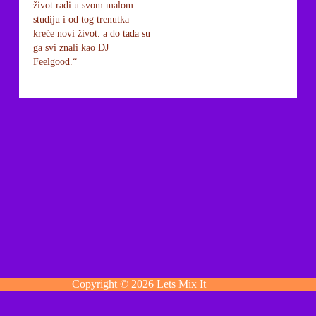
život radi u svom malom
studiju i od tog trenutka
kreće novi život. a do tada su
ga svi znali kao DJ
Feelgood.“
Copyright © 2026 Lets Mix It