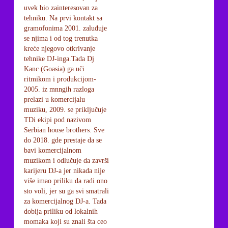
uvek bio zainteresovan za
tehniku. Na prvi kontakt sa
gramofonima 2001. zaluđuje
se njima i od tog trenutka
kreće njegovo otkrivanje
tehnike DJ-inga.Tada Dj
Kanc (Goasia) ga uči
ritmikom i produkcijom-
2005. iz mnngih razloga
prelazi u komercijalu
muziku, 2009. se priključuje
TDi ekipi pod nazivom
Serbian house brothers. Sve
do 2018. gde prestaje da se
bavi komercijalnom
muzikom i odlučuje da završi
karijeru DJ-a jer nikada nije
više imao priliku da radi ono
sto voli, jer su ga svi smatrali
za komercijalnog DJ-a. Tada
dobija priliku od lokalnih
momaka koji su znali šta ceo