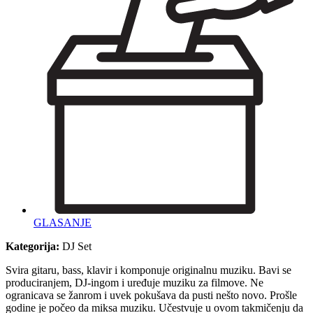
GLASANJE
Kategorija:
DJ Set
Svira gitaru, bass, klavir i komponuje originalnu muziku. Bavi se
produciranjem, DJ-ingom i uređuje muziku za filmove. Ne
ogranicava se žanrom i uvek pokušava da pusti nešto novo. Prošle
godine je počeo da miksa muziku. Učestvuje u ovom takmičenju da