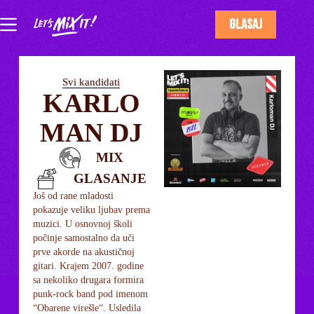
GLASAJ
Svi kandidati
KARLO
MAN DJ
MIX
GLASANJE
Još od rane mladosti
pokazuje veliku ljubav prema
muzici. U osnovnoj školi
počinje samostalno da uči
prve akorde na akustičnoj
gitari. Krajem 2007. godine
sa nekoliko drugara formira
punk-rock band pod imenom
“Obarene virešle“. Usledila