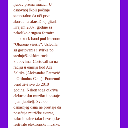
ljubav prema muzici. U
osnovnoj školi počinje
samostalno da uči prve
akorde na akustičnoj gitari.
Krajem 2007. godine sa
nekoliko drugara formira
punk-rock band pod imenom
“Obarene virešle“. Usledila
su gostovanja i svirke po
srednjoškolskim rock
klubovima. Gostovali su na
radiju u emisiji kod Ace
Seltika (Aleksandar Petrović
– Orthodox Celts). Pomenuti
bend živi sve do 2010
godine. Nakon toga otkriva
elektronsku muziku i postaje
njen ljubitelj. Sve do
današnjeg dana ne prestaje da
posećuje muzičke evente,
kako lokalne tako i evropske
festivale elektronske muzike.