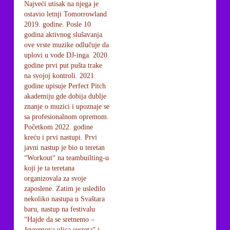
Najveći utisak na njega je
ostavio letnji Tomorrowland
2019. godine. Posle 10
godina aktivnog slušavanja
ove vrste muzike odlučuje da
uplovi u vode DJ-inga. 2020.
godine prvi put pušta trake
na svojoj kontroli. 2021.
godine upisuje Perfect Pitch
akademiju gde dobija dublje
znanje o muzici i upoznaje se
sa profesionalnom opremom.
Početkom 2022. godine
kreću i prvi nastupi. Prvi
javni nastup je bio u teretan
“Workout“ na teambuilting-u
koji je ta teretana
organizovala za svoje
zaposlene. Zatim je usledilo
nekoliko nastupa u Svaštara
baru, nastup na festivalu
“Hajde da se sretnemo –
Jevremova ulica susreta“ i