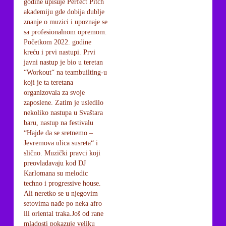
godine upisuje Perfect Pitch
akademiju gde dobija dublje
znanje o muzici i upoznaje se
sa profesionalnom opremom.
Početkom 2022. godine
kreću i prvi nastupi. Prvi
javni nastup je bio u teretan
“Workout“ na teambuilting-u
koji je ta teretana
organizovala za svoje
zaposlene. Zatim je usledilo
nekoliko nastupa u Svaštara
baru, nastup na festivalu
“Hajde da se sretnemo –
Jevremova ulica susreta“ i
slično. Muzički pravci koji
preovladavaju kod DJ
Karlomana su melodic
techno i progressive house.
Ali neretko se u njegovim
setovima nađe po neka afro
ili oriental traka.Još od rane
mladosti pokazuje veliku