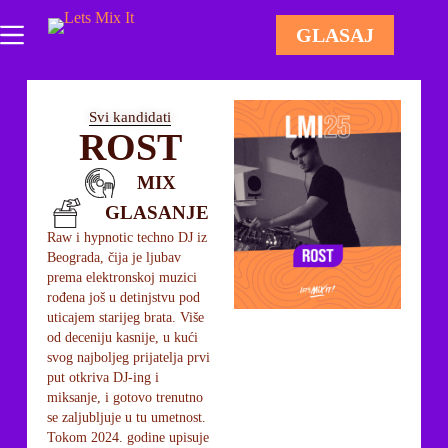
GLASAJ
Svi kandidati
ROST
MIX
GLASANJE
Raw i hypnotic techno DJ iz
Beograda, čija je ljubav
prema elektronskoj muzici
rođena još u detinjstvu pod
uticajem starijeg brata. Više
od deceniju kasnije, u kući
svog najboljeg prijatelja prvi
put otkriva DJ-ing i
miksanje, i gotovo trenutno
se zaljubljuje u tu umetnost.
Tokom 2024. godine upisuje