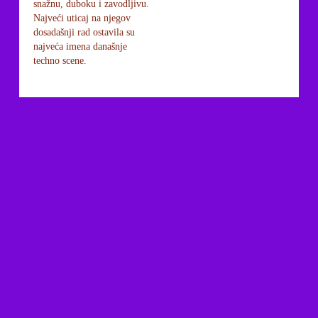
snažnu, duboku i zavodljivu.
Najveći uticaj na njegov
dosadašnji rad ostavila su
najveća imena današnje
techno scene.