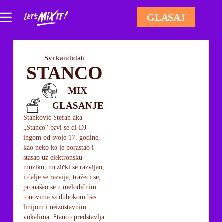
GLASAJ
Svi kandidati
STANCO
MIX
GLASANJE
Stanković Stefan aka
„Stanco“ bavi se di DJ-
ingom od svoje 17. godine,
kao neko ko je porastao i
stasao uz elektronsku
muziku, muzički se razvijao,
i dalje se razvija, tražeci se,
pronašao se u melodičnim
tonovima sa dubokom bas
linijom i neizostavnim
vokalima. Stanco predstavlja