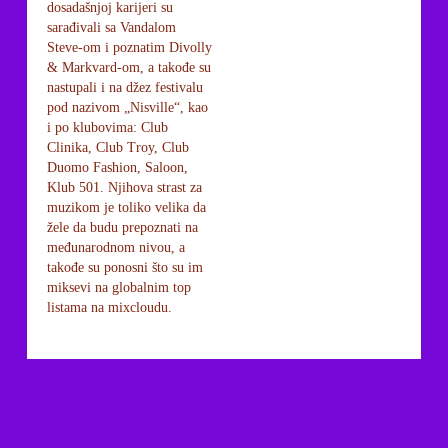
dosadašnjoj karijeri su
sarađivali sa Vandalom
Steve-om i poznatim Divolly
& Markvard-om, a takođe su
nastupali i na džez festivalu
pod nazivom „Nisville“, kao
i po klubovima: Club
Clinika, Club Troy, Club
Duomo Fashion, Saloon,
Klub 501. Njihova strast za
muzikom je toliko velika da
žele da budu prepoznati na
međunarodnom nivou, a
takođe su ponosni što su im
miksevi na globalnim top
listama na mixcloudu.