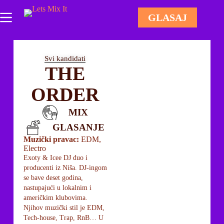
GLASAJ
Svi kandidati
THE
ORDER
MIX
GLASANJE
Muzički pravac:
EDM,
Electro
Exoty & Icee DJ duo i
producenti iz Niša. DJ-ingom
se bave deset godina,
nastupajući u lokalnim i
američkim klubovima.
Njihov muzički stil je EDM,
Tech-house, Trap, RnB… U