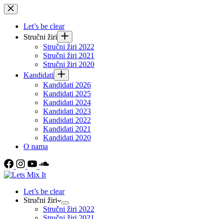
Skip
to
content
Let’s be clear
Stručni žiri
Stručni žiri 2022
Stručni žiri 2021
Stručni žiri 2020
Kandidati
Kandidati 2026
Kandidati 2025
Kandidati 2024
Kandidati 2023
Kandidati 2022
Kandidati 2021
Kandidati 2020
O nama
Let’s be clear
Stručni žiri
Stručni žiri 2022
Stručni žiri 2021