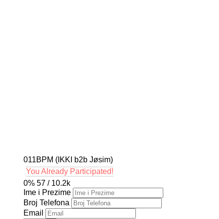
011BPM (IKKI b2b Jøsim)
You Already Participated!
0%
57 / 10.2k
Ime i Prezime
Broj Telefona
Email