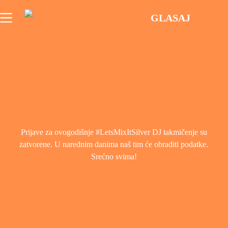
GLASAJ
Prijave za ovogodišnje #LetsMixItSilver DJ takmičenje su
zatvorene. U narednim danima naš tim će obraditi podatke.
Srećno svima!