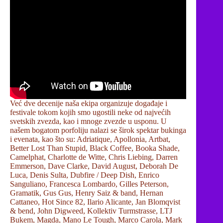
Već dve decenije naša ekipa organizuje događaje i
festivale tokom kojih smo ugostili neke od najvećih
svetskih zvezda, kao i mnoge zvezde u usponu. U
našem bogatom porfoliju nalazi se širok spektar bukinga
i evenata, kao što su: Adriatique, Apollonia, Artbat,
Better Lost Than Stupid, Black Coffee, Booka Shade,
Camelphat, Charlotte de Witte, Chris Liebing, Darren
Emmerson, Dave Clarke, David August, Deborah De
Luca, Denis Sulta, Dubfire / Deep Dish, Enrico
Sanguliano, Francesca Lombardo, Gilles Peterson,
Gramatik, Gus Gus, Henry Saiz & band, Hernan
Cattaneo, Hot Since 82, Ilario Alicante, Jan Blomqvist
& bend, John Digweed, Kollektiv Turmstrasse, LTJ
Bukem, Magda, Mano Le Tough, Marco Carola, Mark