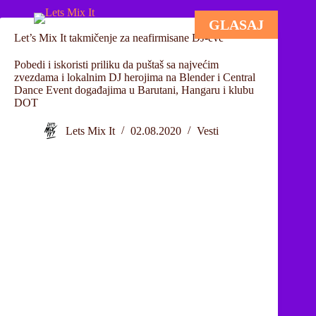
GLASAJ
Let’s Mix It takmičenje za neafirmisane DJ-eve
Pobedi i iskoristi priliku da puštaš sa najvećim
zvezdama i lokalnim DJ herojima na Blender i Central
Dance Event događajima u Barutani, Hangaru i klubu
DOT
Lets Mix It
02.08.2020
Vesti