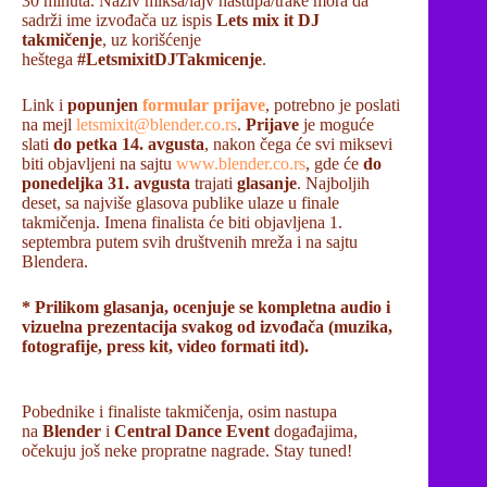
30 minuta. Naziv miksa/lajv nastupa/trake mora da
sadrži ime izvođača uz ispis
Lets mix it DJ
takmičenje
, uz korišćenje
heštega
#LetsmixitDJTakmicenje
.
Link i
popunjen
formular prijave
, potrebno je poslati
na mejl
letsmixit@blender.co.rs
.
Prijave
je moguće
slati
do petka 14. avgusta
, nakon čega će svi miksevi
biti objavljeni na sajtu
www.blender.co.rs
, gde će
do
ponedeljka 31. avgusta
trajati
glasanje
. Najboljih
deset, sa najviše glasova publike ulaze u finale
takmičenja. Imena finalista će biti objavljena 1.
septembra putem svih društvenih mreža i na sajtu
Blendera.
* Prilikom glasanja, ocenjuje se kompletna audio i
vizuelna prezentacija svakog od izvođača (muzika,
fotografije, press kit, video formati itd).
Pobednike i finaliste takmičenja, osim nastupa
na
Blender
i
Central Dance Event
događajima,
očekuju još neke propratne nagrade. Stay tuned!