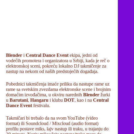
Blender
i
Central Dance Event
ekipa, jedni od
vodećih promotera i organizatora u Srbiji, kada je reč o
elektronskoj sceni, pokreću lokalno DJ takmičenje za
nastup na nekom od naših predstojećih događaja.
Pobednici takmičenja imaće priliku da nastupe rame uz
rame sa svetskim zvezdama elektronske scene i brojnim
domaćim izvođačima, u okviru narednih
Blender
žurki
u
Barutani
,
Hangaru
i klubu
DOT
, kao i na
Central
Dance Event
festivalu.
Takmičari bi trebalo da na svom YouTube (video
format) ili Soundcloud / Mixcloud (audio format)
profilu postave miks, lajv nastup ili traku, u trajanju do