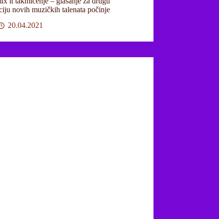
ix it takmičenje – glasanje za drugu
ciju novih muzičkih talenata počinje
20.04.2021