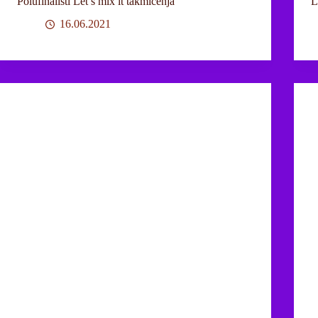
Polufinalisti Let’s mix it takmičenja
L
16.06.2021