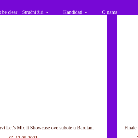
s be clear
Stručni žiri
Kandidati
O nama
rvi Let’s Mix It Showcase ove subote u Barutani
Finale 
13.08.2021