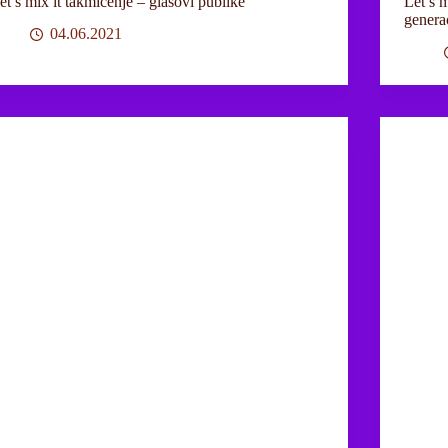
et’s mix it takmičenje – glasovi publike
Let’s m
genera
04.06.2021