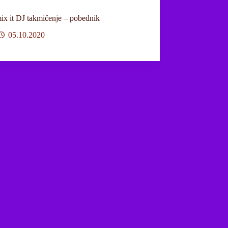
mix it DJ takmičenje – pobednik
05.10.2020