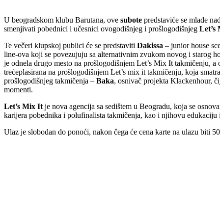
U beogradskom klubu Barutana, ove
subote
predstaviće se mlade na
smenjivati pobednici i učesnici ovogodišnjeg i prošlogodišnjeg
Let’s 
Te večeri klupskoj publici će se predstaviti
Dakissa
– junior house sce
line-ova koji se povezujuju sa alternativnim zvukom novog i starog h
je odnela drugo mesto na prošlogodišnjem Let’s Mix It takmičenju, a
trećeplasirana na prošlogodišnjem Let’s mix it takmičenju, koja smatra
prošlogodišnjeg takmičenja –
Baka
, osnivač projekta Klackenhour, či
momenti.
Let’s Mix It
je nova agencija sa sedištem u Beogradu, koja se osnovan
karijera pobednika i polufinalista takmičenja, kao i njihovu edukaciju
Ulaz je slobodan do ponoći, nakon čega će cena karte na ulazu biti 50