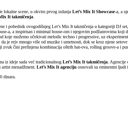
de lokalne scene, u okviru prvog izdanja
Let’s Mix It Showcase
-a, a u
Mix It takmičenja
.
ne i pobednik ovogodišnjeg Let’s Mix It takmičenja u kategoriji DJ set, 
ouse-a, a inspirisan i minimal house-om i njegovim podžanrovima koji d
 od koje možemo očekivati melodic techno i progressive, uz eksperimen
 da je rejv mnogo više od muzike i umetnosti, dok se kroz njene setove 
ji zvuk čini prefinjena kombinacija oštrih hat-ova, rolling groove-a i
a iz ideje sada već tradicionalnog
Let’s Mix It takmičenja
. Agencije 
 i artist menadžment.
Let’s Mix It agenciju
osnovali su eminentni ljudi 
0 dinara.