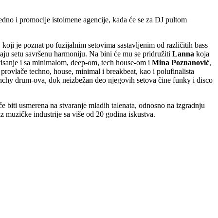
jedno i promocije istoimene agencije, kada će se za DJ pultom
koji je poznat po fuzijalnim setovima sastavljenim od različitih bass
aju setu savršenu harmoniju. Na bini će mu se pridružiti
Lanna
koja
tisanje i sa minimalom, deep-om, tech house-om i
Mina Poznanović
,
provlače techno, house, minimal i breakbeat, kao i polufinalista
 punchy drum-ova, dok neizbežan deo njegovih setova čine funky i disco
će biti usmerena na stvaranje mladih talenata, odnosno na izgradnju
iz muzičke industrije sa više od 20 godina iskustva.