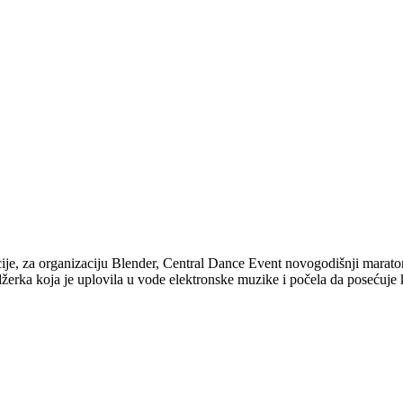
je, za organizaciju Blender, Central Dance Event novogodišnji maraton,
ka koja je uplovila u vode elektronske muzike i počela da posećuje kl