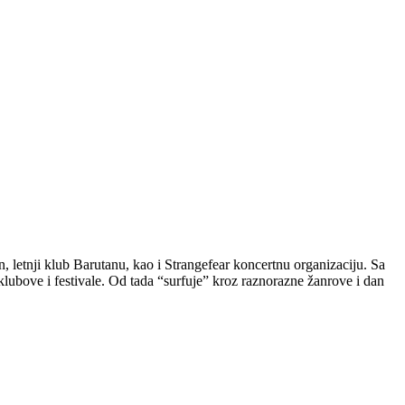
 letnji klub Barutanu, kao i Strangefear koncertnu organizaciju. Sa
ubove i festivale. Od tada “surfuje” kroz raznorazne žanrove i dan