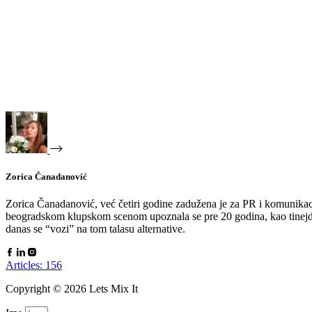
Zorica Čanadanović
Zorica Čanadanović, već četiri godine zadužena je za PR i komunikaci
beogradskom klupskom scenom upoznala se pre 20 godina, kao tinejdžer
danas se “vozi” na tom talasu alternative.
Articles: 156
Copyright © 2026 Lets Mix It